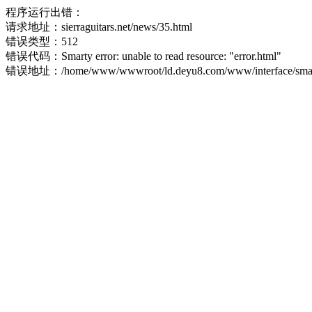
程序运行出错：
请求地址：sierraguitars.net/news/35.html
错误类型：512
错误代码：Smarty error: unable to read resource: "error.html"
错误地址：/home/www/wwwroot/ld.deyu8.com/www/interface/smart